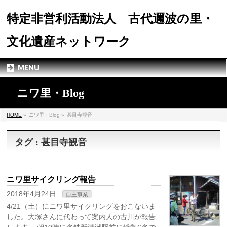
特定非営利活動法人 古代邇波の里・
文化遺産ネットワーク
MENU
ニワ里・Blog
HOME
»
ニワ里・Blog »
甚目寺観音
タグ : 甚目寺観音
ニワ里サイクリング報告
2018年4月24日
自主事業
4/21（土）にニワ里サイクリングをおこないま
した。大塚さんに代わって案内人の古川が報告