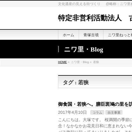
文化遺産の見える街づくり @略称：ニワ里
特定非営利活動法人 
ホーム
青塚古墳
ニワ里ねっと
ニワ里・Blog
HOME
»
ニワ里・Blog »
若狭
タグ : 若狭
御食国・若狭へ。膳臣斑鳩の里を
2017年4月10日
コラム
自主事業
こんにちは。大塚です。 桜満開の季節
念！なかなかお花見日和に恵まれない今