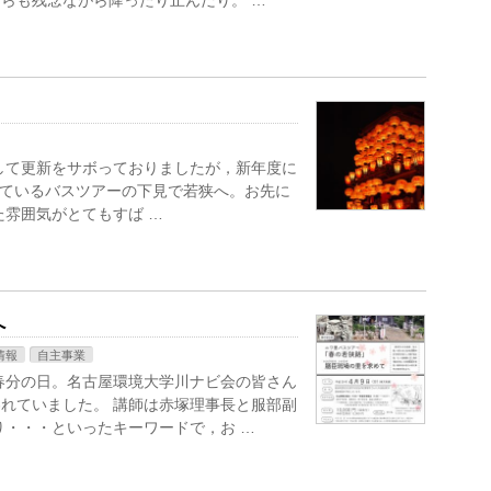
らも残念ながら降ったり止んだり。 …
して更新をサボっておりましたが，新年度に
しているバスツアーの下見で若狭へ。お先に
た雰囲気がとてもすば …
へ
情報
自主事業
春分の日。名古屋環境大学川ナビ会の皆さん
れていました。 講師は赤塚理事長と服部副
り・・・といったキーワードで，お …