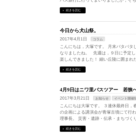
バス旅行に行ってまいりましたが，そち
続きを読む
今日から犬山祭。
2017年4月1日
コラム
こんにちは，大塚です。 月末バタバタ
なりましたね。 先週は，９日に予定
楽しんできました！ 細い丘陵に囲まれ
続きを読む
4月9日はニワ里バスツアー 若狭
2017年3月21日
お知らせ
イベント開催
こんにちは大塚です。 ３連休最終日，
の企画による講演会が青塚古墳にて行わ
理事長。 災害・遺跡・伝承・まちづく
続きを読む