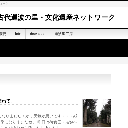
ねっと
古代邇波の里・文化遺産ネットワーク
概要
info
download
邇波里工房
訪ねて。
になりました！が，天気が悪いです・・・残
季になりましたね。 昨日は御食国・若狭へ