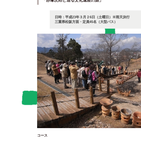
「赤塚次郎と巡る文化遺産の旅」
日時：平成23年３月２6日（土曜日）※雨天決行
三重県松阪方面・定員45名（大型バス）
コース