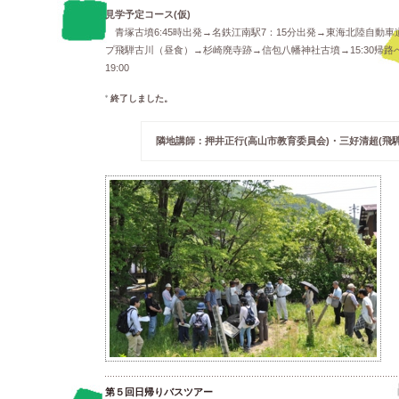
見学予定コース(仮)
青塚古墳6:45時出発→名鉄江南駅7：15分出発→東海北陸自動車
プ飛騨古川（昼食）→杉崎廃寺跡→信包八幡神社古墳→15:30帰路へ
19:00
終了しました。
隣地講師：押井正行(高山市教育委員会)・三好清超(飛
第５回日帰りバスツアー