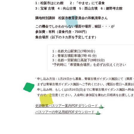
1：松阪市はにわ館 2：「やませ」にて昼食
3：宝塚 古墳 4：向山古墳 5：西山古墳 6：嬉野考古館
隣地特別講師 松阪市教育委員会の和氣清章さん
この機会でしかわからない場面や場所，秘話・・・が
参加費：有料（昼食代含・7500円）
集合場所（以下の３カ所を予定してます）
1：名鉄犬山駅東口(7時30分）
2：青塚古墳駐車場(7時 45 分)
3：名鉄一宮駅南口高架下(8時15分)
*予約時に「希望集合場所」を必ずお伝えください
申し込み方法：1月29日から募集，青塚古墳ガイダンス施設にて（満席
まずは青塚古墳ガイダンス施設へご予約ください。(電話か窓口へ直接お
申し込み時、もしくは3月20日(日)までに青塚古墳ガイダンス施設へ
すので、ご注意くだ さい。入金時に参加証を兼ねた日程表をお渡ししま
史跡散策バスツアー案内PDFダウンロード
バスツアーの申込用紙PDFダウンロード