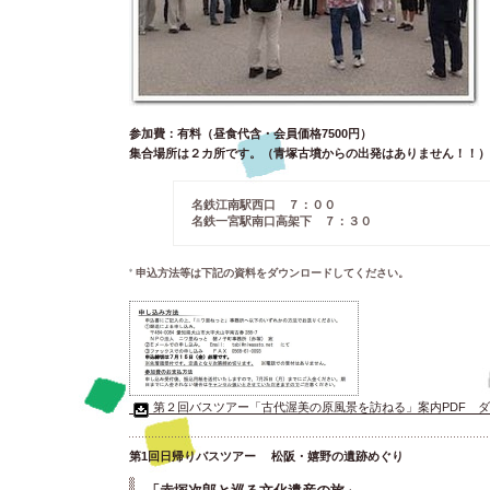
参加費：有料（昼食代含・会員価格7500円）
集合場所は２カ所です。（青塚古墳からの出発はありません！！）
名鉄江南駅西口 ７：００
名鉄一宮駅南口高架下 ７：３０
申込方法等は下記の資料をダウンロードしてください。
第２回バスツアー「古代渥美の原風景を訪ねる」案内PDF 
第1回日帰りバスツアー 松阪・嬉野の遺跡めぐり