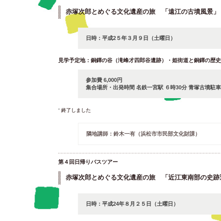
赤塚次郎とめぐる文化遺産の旅 「遠江の古墳風景」
日時：平成2５年３月９日（土曜日）
見学予定地：銅鐸の谷（滝峰才四郎谷遺跡）・姫街道と銅鐸の歴史
参加費 6,000円
集合場所・出発時間 名鉄一宮駅 ６時30分 青塚古墳駐車
終了しました
隣地講師：鈴木一有（浜松市市民部文化財課）
第４回日帰りバスツアー
赤塚次郎とめぐる文化遺産の旅 「近江東南部の史跡
日時：平成24年８月２５日（土曜日）