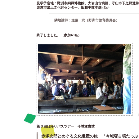
見学予定地：野洲市銅鐸博物館、大岩山古墳群、守山市下之郷遺跡
栗東市出土文化財センター、旧和中散本舗 ほか
隣地講師：進藤 武（野洲市教育委員会）
終了しました。（参加40名）
第３回日帰りバスツアー 今城塚古墳
赤塚次郎とめぐる文化遺産の旅 「今城塚古墳たっぷ