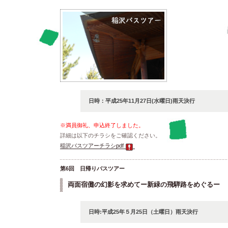
日時：平成25年11月27日(水曜日)雨天決行
※満員御礼、申込終了しました。
詳細は以下のチラシをご確認ください。
稲沢バスツアーチラシpdf
第6回 日帰りバスツアー
両面宿儺の幻影を求めてー新緑の飛騨路をめぐるー
日時:平成25年５月25日（土曜日）雨天決行