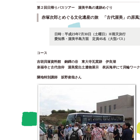
第２回日帰りバスツアー 渥美半島の遺跡めぐり
赤塚次郎とめぐる文化遺産の旅 「古代渥美」の原風
日時：平成23年7月30日（土曜日）※雨天決行
愛知県・渥美半島方面 定員45名（大型バス）
コース
吉胡貝塚資料館 銅鐸の谷 東大寺瓦窯跡 伊良湖
泉福寺と古代信仰 渥美窯出土遺物展示 表浜海岸にて貝輪ワーク
隣地特別講師 坂野俊哉さん