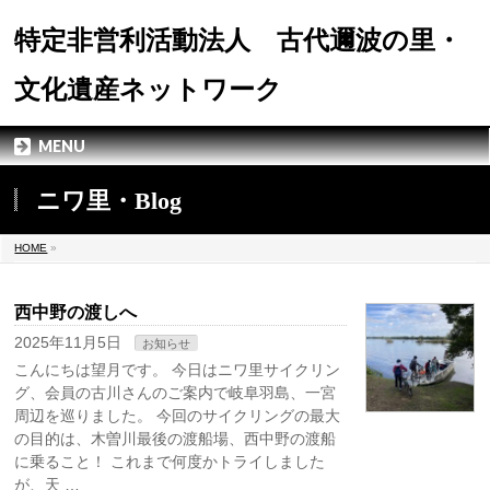
特定非営利活動法人 古代邇波の里・
文化遺産ネットワーク
MENU
ニワ里・Blog
HOME
»
西中野の渡しへ
2025年11月5日
お知らせ
こんにちは望月です。 今日はニワ里サイクリン
グ、会員の古川さんのご案内で岐阜羽島、一宮
周辺を巡りました。 今回のサイクリングの最大
の目的は、木曽川最後の渡船場、西中野の渡船
に乗ること！ これまで何度かトライしました
が、天 …