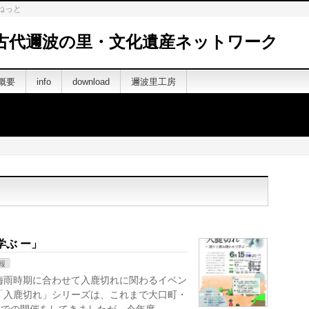
ねっと
古代邇波の里・文化遺産ネットワーク
概要
info
download
邇波里工房
学ぶ ー」
報
梅雨時期に合わせて入鹿切れに関わるイベン
「入鹿切れ」シリーズは、これまで大口町・