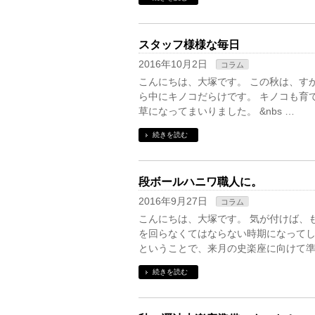
スタッフ様様な毎日
2016年10月2日
コラム
こんにちは、大塚です。 この秋は、す
ら中にキノコだらけです。 キノコも育
草になってまいりました。 &nbs …
続きを読む
段ボールハニワ職人に。
2016年9月27日
コラム
こんにちは、大塚です。 気が付けば、も
を回らなくてはならない時期になってし
ということで、来月の史楽座に向けて準
続きを読む