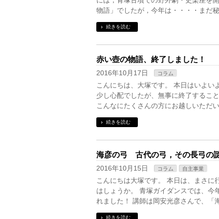
には，青塚古墳での野外劇・史楽座を
物語」でしたが，今年は・・・・まだ秘
続きを読む
赤い壺の物語、終了しました！
2016年10月17日
コラム
こんにちは、大塚です。 本日はいよい
少し心配でしたが、無事に終了すること
こんなにたくさんの方にお越しいただい
続きを読む
海彦の弓 古代の弓，その長弓の
2016年10月15日
コラム
自主事業
こんにちは大塚です。 本日は、まさに
はしょうか。 青塚ガイダンスでは、今
れました！ 講師は岡安光彦さんで、「
続きを読む