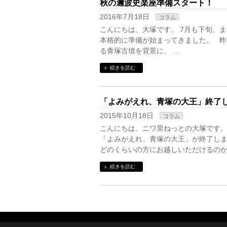
秋の邇波史楽座準備スタート！
2016年7月18日
コラム
こんにちは、大塚です。 7月も下旬、
本格的に準備が始まってきました。 昨
る青塚古墳を背景に、 …
続きを読む
「よみがえれ、青塚の大王」終了
2015年10月18日
コラム
こんにちは、ニワ里ねっとの大塚です。
「よみがえれ、青塚の大王」が終了しま
どのくらいの方にお越しいただけるのか
続きを読む