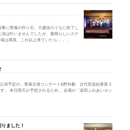
！
無事に青塚の作り石、大盛況のうちに終了し
上演は叶いませんでしたが、素晴らしいステ
場は満員、これ以上来ていたら，， …
せ
公演予定の，青塚古墳コンサート&野外劇 古代音楽絵巻第３
す。 本日雨天が予想されるため， 会場が「楽田ふれあいセン
切りました！