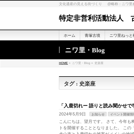
文化遺産の見える街づくり @略称：ニワ里
特定非営利活動法人 
ホーム
青塚古墳
ニワ里ねっと
ニワ里・Blog
HOME
»
ニワ里・Blog »
史楽座
タグ : 史楽座
「入鹿切れー 語りと読み聞かせで
2024年5月9日
お知らせ
イベント開催情
こんにちは、望月です。 さて、今年も
トを開催することとなりました。 この