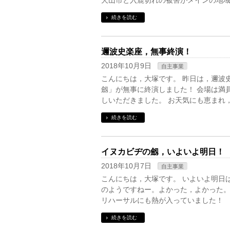
犬山市と入鹿切れの被害がメインの地域
続きを読む
邇波史楽座，無事終演！
2018年10月9日
自主事業
こんにちは，大塚です。 昨日は，邇波
劔」が無事に終演しました！ 会場は満
しいただきました。 お天気にも恵まれ
続きを読む
イヌカビヂの劔，いよいよ明日！
2018年10月7日
自主事業
こんにちは，大塚です。 いよいよ明日
のようですねー。よかった，よかった。
リハーサルにも熱が入っていました！ 
続きを読む