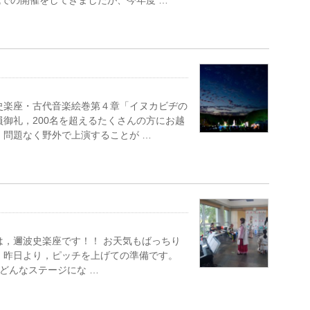
での開催をしてきましたが、今年度 …
史楽座・古代音楽絵巻第４章「イヌカビヂの
員御礼，200名を超えるたくさんの方にお越
，問題なく野外で上演することが …
は，邇波史楽座です！！ お天気もばっちり
 昨日より，ピッチを上げての準備です。
どんなステージにな …