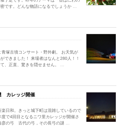
開催予定です。昨年のテーマは「壺はにわの
密です。どんな物語になるでしょうか …
よ青塚古墳コンサート・野外劇。 お天気が
ができました！ 来場者はなんと280人！！
て、正直、驚きを隠せません。 …
謎 カレッジ開催
行楽日和。きっと城下町は混雑しているので
年度で4回目となるニワ里カレッジが開催さ
海彦の弓 古代の弓，その長弓の謎 …