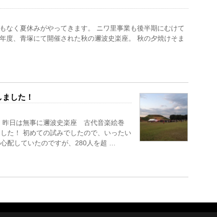
まもなく夏休みがやってきます。 ニワ里事業も後半期にむけて
年度、青塚にて開催された秋の邇波史楽座。 秋の夕焼けそま
しました！
 昨日は無事に邇波史楽座 古代音楽絵巻
した！ 初めての試みでしたので、いったい
心配していたのですが、280人を超 …