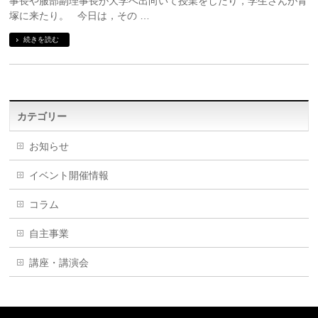
事長や服部副理事長が大学へ出向いて授業をしたり，学生さんが青
塚に来たり。 今日は，その …
続きを読む
カテゴリー
お知らせ
イベント開催情報
コラム
自主事業
講座・講演会