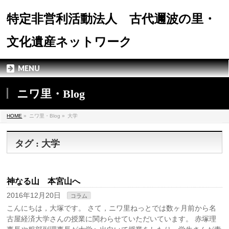
特定非営利活動法人 古代邇波の里・
文化遺産ネットワーク
MENU
ニワ里・Blog
HOME
»
ニワ里・Blog »
大学
タグ : 大学
神なる山 本宮山へ
2016年12月20日
コラム
こんにちは，大塚です。 さて，ニワ里ねっとでは数ヶ月前から名
古屋経済大学さんの授業に関わらせていただいています。 赤塚理