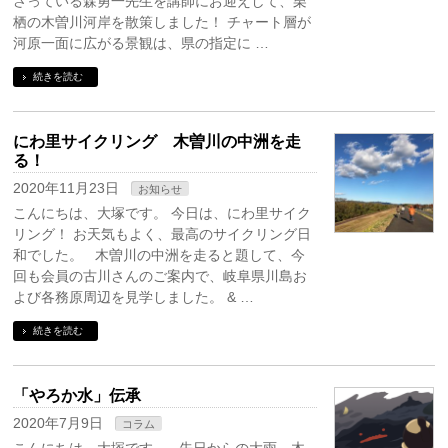
さっている森勇一先生を講師にお迎えして、栗
栖の木曽川河岸を散策しました！ チャート層が
河原一面に広がる景観は、県の指定に …
続きを読む
にわ里サイクリング 木曽川の中洲を走
る！
2020年11月23日
お知らせ
こんにちは、大塚です。 今日は、にわ里サイク
リング！ お天気もよく、最高のサイクリング日
和でした。 木曽川の中洲を走ると題して、今
回も会員の古川さんのご案内で、岐阜県川島お
よび各務原周辺を見学しました。 & …
続きを読む
「やろか水」伝承
2020年7月9日
コラム