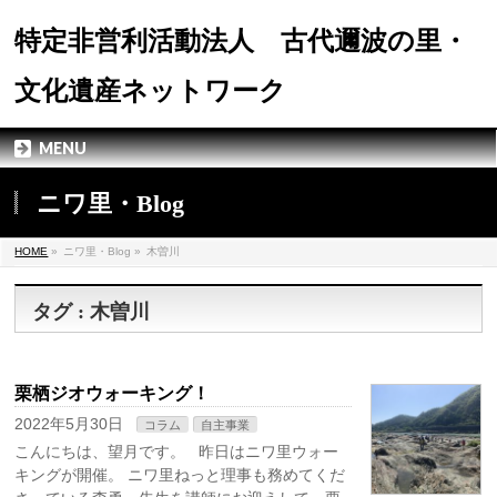
特定非営利活動法人 古代邇波の里・
文化遺産ネットワーク
MENU
ニワ里・Blog
HOME
»
ニワ里・Blog »
木曽川
タグ : 木曽川
栗栖ジオウォーキング！
2022年5月30日
コラム
自主事業
こんにちは、望月です。 昨日はニワ里ウォー
キングが開催。 ニワ里ねっと理事も務めてくだ