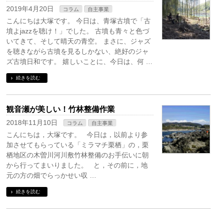
2019年4月20日
コラム
自主事業
こんにちは大塚です。 今日は、青塚古墳で「古
墳よjazzを聴け！」でした。 古墳も青々と色づ
いてきて、そして晴天の青空。 まさに、ジャズ
を聴きながら古墳を見るしかない、絶好のジャ
ズ古墳日和です。 嬉しいことに、今日は、何 …
続きを読む
観音瀬が美しい！竹林整備作業
2018年11月10日
コラム
自主事業
こんにちは，大塚です。 今日は，以前より参
加させてもらっている「ミラマチ栗栖」の，栗
栖地区の木曽川河川敷竹林整備のお手伝いに朝
から行ってまいりました。 と，その前に，地
元の方の畑でらっかせい収 …
続きを読む