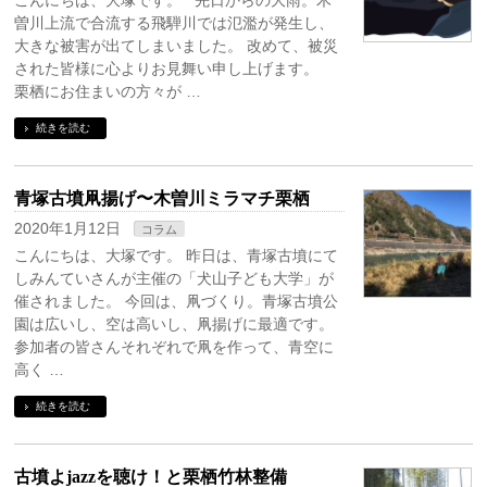
こんにちは、大塚です。 先日からの大雨。木
曽川上流で合流する飛騨川では氾濫が発生し、
大きな被害が出てしまいました。 改めて、被災
された皆様に心よりお見舞い申し上げます。
栗栖にお住まいの方々が …
続きを読む
青塚古墳凧揚げ〜木曽川ミラマチ栗栖
2020年1月12日
コラム
こんにちは、大塚です。 昨日は、青塚古墳にて
しみんていさんが主催の「犬山子ども大学」が
催されました。 今回は、凧づくり。青塚古墳公
園は広いし、空は高いし、凧揚げに最適です。
参加者の皆さんそれぞれで凧を作って、青空に
高く …
続きを読む
古墳よjazzを聴け！と栗栖竹林整備