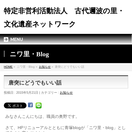
特定非営利活動法人 古代邇波の里・
文化遺産ネットワーク
MENU
ニワ里・Blog
HOME
»
ニワ里・Blog »
お知らせ
»
唐突にどうでもいい話
唐突にどうでもいい話
投稿日 : 2015年5月21日 | カテゴリー :
お知らせ
みなさんこんにちは、職員の奥野です。
さて、HPリニューアルとともに青塚blogが「ニワ里・blog」とし