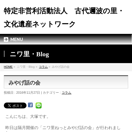
特定非営利活動法人 古代邇波の里・
文化遺産ネットワーク
MENU
ニワ里・Blog
HOME
»
ニワ里・Blog »
コラム
»
みやげ話の会
みやげ話の会
投稿日 : 2016年11月27日 | カテゴリー :
コラム
こんにちは、大塚です。
昨日は隔月開催の「ニワ里ねっとみやげ話の会」が行われまし