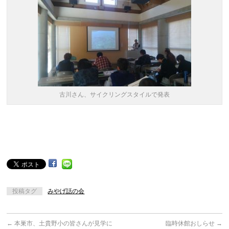
古川さん、サイクリングスタイルで発表
投稿タグ
みやげ話の会
←
本巣市、土貴野小の皆さんが見学に
臨時休館おしらせ
→