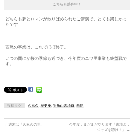
こちらも熱弁中！
どちらも夢とロマンが散りばめられたご講演で、とても楽しかっ
たです！
西尾の事業は、これでほぼ終了。
いつの間にか桜の季節も近づき、今年度のニワ里事業も終盤戦で
す。
投稿タグ
久麻久
,
歴史座
,
羽角山古墳群
,
西尾
←
週末は「久麻久の里」
今年度，まだまだやります「古墳よ，
ジャズを聴け！」
→