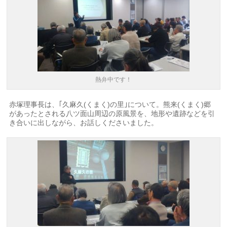
熱弁中です！
赤塚理事長は、｢久麻久(くまく)の里｣について。熊来(くまく)郷
があったとされる八ツ面山周辺の原風景を、地形や遺跡などを引
き合いに出しながら、お話しくださいました。