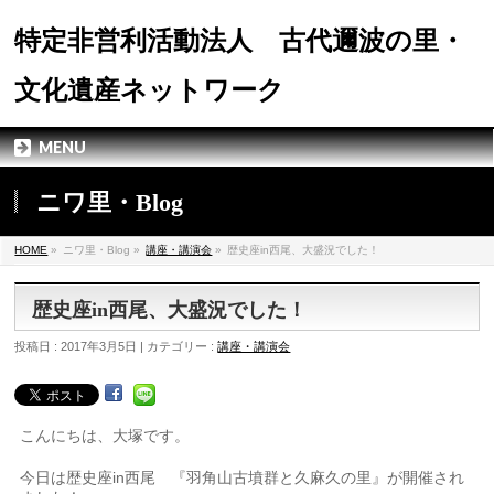
特定非営利活動法人 古代邇波の里・
文化遺産ネットワーク
MENU
ニワ里・Blog
HOME
»
ニワ里・Blog »
講座・講演会
»
歴史座in西尾、大盛況でした！
歴史座in西尾、大盛況でした！
投稿日 : 2017年3月5日 | カテゴリー :
講座・講演会
こんにちは、大塚です。
今日は歴史座in西尾 『羽角山古墳群と久麻久の里』が開催され