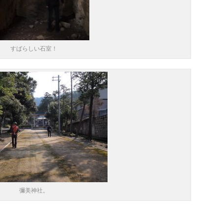
すばらしい石室！
彌美神社。