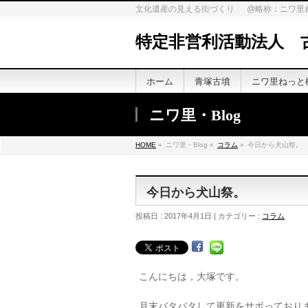
文化遺産の見える街づくり @略称：ニワ里
特定非営利活動法人 
ホーム
青塚古墳
ニワ里ねっと
ニワ里・Blog
HOME
»
ニワ里・Blog »
コラム
»
今日から犬山祭。
今日から犬山祭。
投稿日 : 2017年4月1日 | カテゴリー :
コラム
こんにちは，大塚です。
月末バタバタして更新をサボっており