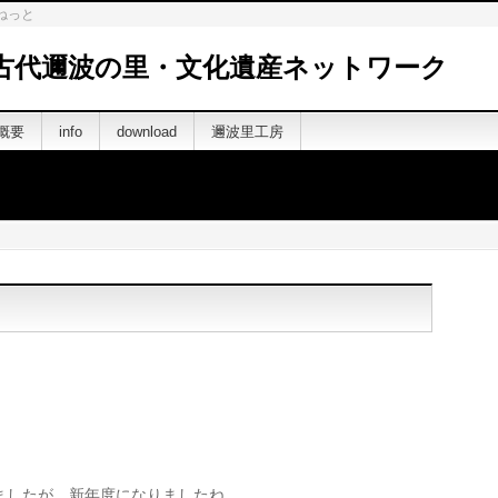
ねっと
古代邇波の里・文化遺産ネットワーク
概要
info
download
邇波里工房
ましたが，新年度になりましたね。