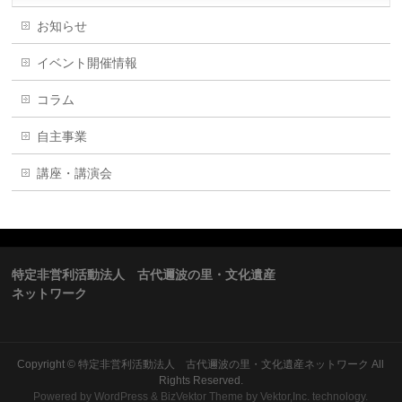
お知らせ
イベント開催情報
コラム
自主事業
講座・講演会
特定非営利活動法人 古代邇波の里・文化遺産
ネットワーク
Copyright ©
特定非営利活動法人 古代邇波の里・文化遺産ネットワーク
All
Rights Reserved.
Powered by
WordPress
&
BizVektor Theme
by Vektor,Inc. technology.