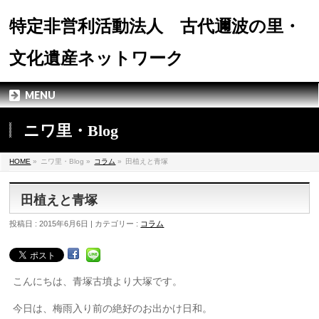
特定非営利活動法人 古代邇波の里・
文化遺産ネットワーク
MENU
ニワ里・Blog
HOME
»
ニワ里・Blog »
コラム
»
田植えと青塚
田植えと青塚
投稿日 : 2015年6月6日 | カテゴリー :
コラム
こんにちは、青塚古墳より大塚です。
今日は、梅雨入り前の絶好のお出かけ日和。