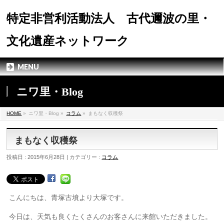
特定非営利活動法人 古代邇波の里・
文化遺産ネットワーク
MENU
ニワ里・Blog
HOME
»
ニワ里・Blog »
コラム
»
まもなく収穫祭
まもなく収穫祭
投稿日 : 2015年6月28日 | カテゴリー :
コラム
こんにちは、青塚古墳より大塚です。
今日は、天気も良くたくさんのお客さんに来館いただきました。