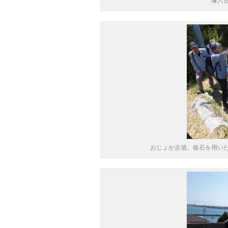
塚穴
おじょか古墳。板石を用い