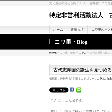
文化遺産の見える街づくり @略称：ニワ里
特定非営利活動法人 
ホーム
青塚古墳
ニワ里ねっと
ニワ里・Blog
HOME
»
ニワ里・Blog »
コラム
»
古代志摩国の誕生
古代志摩国の誕生を見つめる
投稿日 : 2018年4月23日 | カテゴリー :
コラム
,
自主
こんにちは大塚です。
昨日は，待ちに待った志摩バスツアー