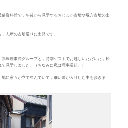
民俗資料館で，午後から見学するおじょか古墳や塚穴古墳の出
ち，志摩の古墳巡りに出発です。
。赤塚理事長グループと，特別ゲストでお越しいただいた，松
れて見学しました。（ちなみに私は理事長組。）
土地に家々が立て並んでいて，細い道が入り組む中を歩きま