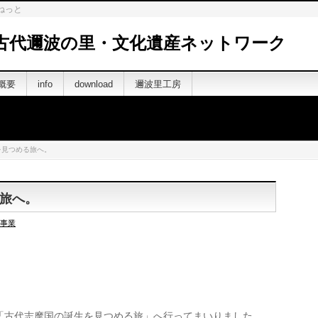
ねっと
古代邇波の里・文化遺産ネットワーク
概要
info
download
邇波里工房
を見つめる旅へ。
旅へ。
事業
「古代志摩国の誕生を見つめる旅」へ行ってまいりました。