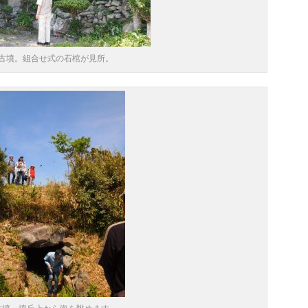
古墳。組合せ式の石棺が見所。