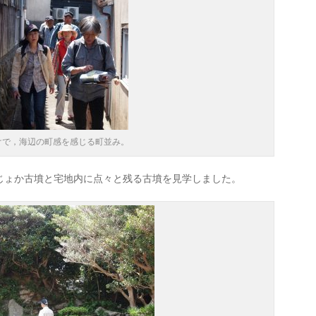
けで，海辺の町感を感じる町並み。
じょか古墳と宅地内に点々と残る古墳を見学しました。