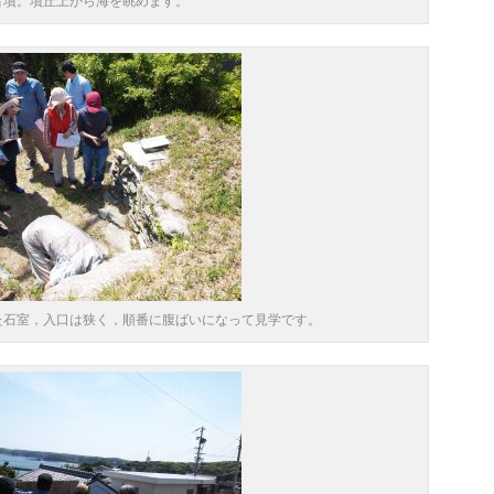
古墳。墳丘上から海を眺めます。
た石室，入口は狭く，順番に腹ばいになって見学です。