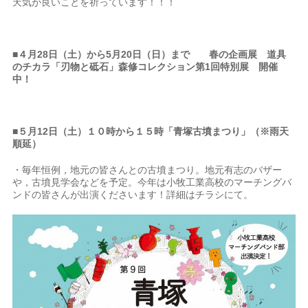
天気が良いことを祈っています！！！
■
４月28日（土）から5月20日（日）まで
春の企画展 道具
のチカラ「刃物と砥石」森修コレクション第1回特別展 開催
中！
■
５月12日（土）１０時から１５時「青塚古墳まつり」（※雨天
順延）
・毎年恒例，地元の皆さんとの古墳まつり。地元有志のバザー
や，古墳見学会などを予定。今年は小牧工業高校のマーチングバ
ンドの皆さんが出演くださいます！詳細はチラシにて。