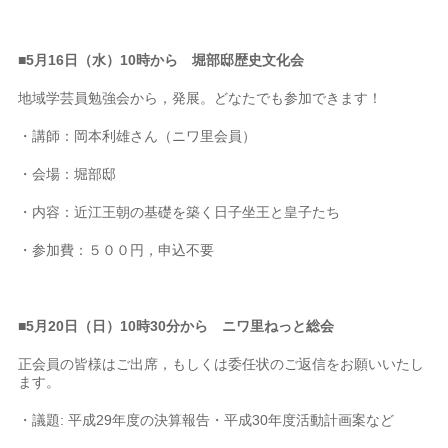
■
5月16日（水）10時から 堀部邸歴史文化会
地域学芸員勉強会から，発展。どなたでも参加できます！
・講師：岡本利雄さん（ニワ里会員）
・会場：堀部邸
・内容：近江王朝の基礎を築く日子坐王と皇子たち
・参加費：５００円，申込不要
■
5月20日（日）10時30分から ニワ里ねっと総会
正会員の皆様はご出席，もしくは委任状のご返信をお願いいたし
ます。
・議題: 平成29年度の決算報告・平成30年度活動計画案など