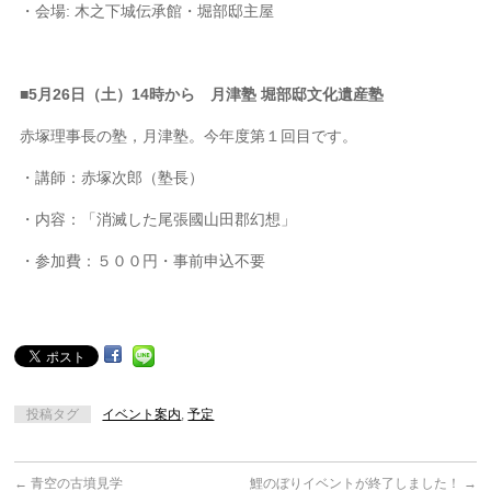
・会場: 木之下城伝承館・堀部邸主屋
■
5月26日（土）14時から 月津塾 堀部邸文化遺産塾
赤塚理事長の塾，月津塾。今年度第１回目です。
・講師：赤塚次郎（塾長）
・内容：「消滅した尾張國山田郡幻想」
・参加費：５００円・事前申込不要
投稿タグ
イベント案内
,
予定
←
青空の古墳見学
鯉のぼりイベントが終了しました！
→