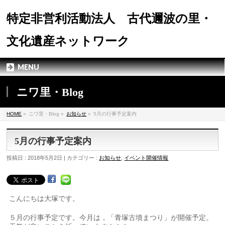
特定非営利活動法人 古代邇波の里・
文化遺産ネットワーク
MENU
ニワ里・Blog
HOME
»
ニワ里・Blog »
お知らせ
»
5月の行事予定案内
5月の行事予定案内
投稿日 : 2018年5月2日 | カテゴリー :
お知らせ
,
イベント開催情報
こんにちは大塚です。
５月の行事予定です。今月は，「青塚古墳まつり」が開催予定。