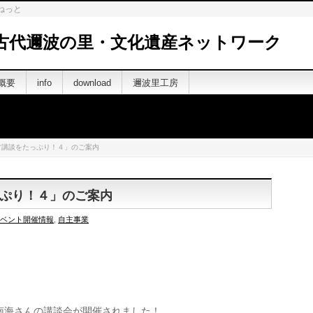
ねっと
古代邇波の里・文化遺産ネットワーク
概要
info
download
邇波里工房
方講談をたっぷり！４」のご案内
ぷり！４」のご案内
ベント開催情報
,
自主事業
南海さんの講談会が開催されました！