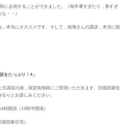
い秋に企画することができました。（毎年暑すぎたり，寒すぎ
うな・・）
会，本当にオススメです。そして，南海さんの講談，本当に面
。
講談をたっぷり！4」
上方講談の雄，旭堂南海師にご登壇いただきます。旧堀部家住
ゆるりとお楽しみください。
14時開演（13時半開場）
旧堀部家住宅）