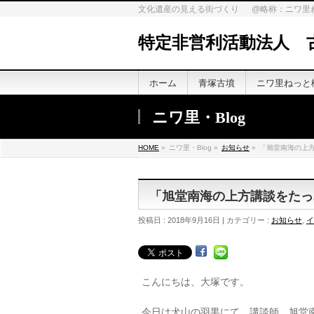
文化遺産の見える街づくり @略称：ニワ里
特定非営利活動法人 
ホーム
青塚古墳
ニワ里ねっと
ニワ里・Blog
HOME
»
ニワ里・Blog »
お知らせ
»
「旭堂南海の上
「旭堂南海の上方講談をたっ
投稿日 : 2018年9月16日 | カテゴリー :
お知らせ
,
イ
こんにちは、大塚です。
今日は犬山の羽黒にて、講談師、旭堂