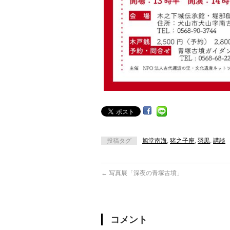
投稿タグ
旭堂南海
,
猪之子座
,
羽黒
,
講談
←
写真展「深夜の青塚古墳」
コメント