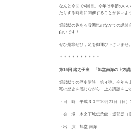
なんと今回で4回目。今年は季節のい
たりする時期に開催することが多いよ
堀部邸の趣ある雰囲気のなかでの講談
白いです！
ぜひ是非ぜひ，足を御運び下さいませ
＊＊＊＊＊＊＊＊＊＊
第15回 猪之子座 「旭堂南海の上方
堀部邸での歴史講談，第４弾。今年も
宅の歴史を感じながら，上方講談をご
・日 時 平成３０年10月21日（日）
・会 場 木之下城伝承館・堀部邸（
・出 演 旭堂 南海