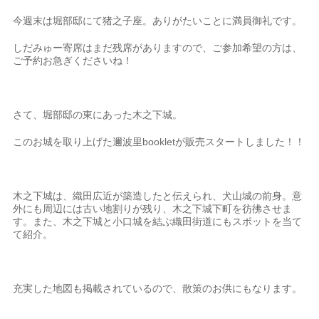
今週末は堀部邸にて猪之子座。ありがたいことに満員御礼です。
しだみゅー寄席はまだ残席がありますので、ご参加希望の方は、
ご予約お急ぎくださいね！
さて、堀部邸の東にあった木之下城。
このお城を取り上げた邇波里bookletが販売スタートしました！！
木之下城は、織田広近が築造したと伝えられ、犬山城の前身。意
外にも周辺には古い地割りが残り、木之下城下町を彷彿させま
す。また、木之下城と小口城を結ぶ織田街道にもスポットを当て
て紹介。
充実した地図も掲載されているので、散策のお供にもなります。