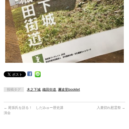
投稿タグ
木之下城
,
織田街道
,
邇波里booklet
←
尾張氏を語る！ しだみゅー歴史講
入鹿切れ慰霊祭
→
演会