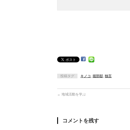
投稿タグ
キノコ
,
堀部邸
,
独言
←
地域活動を学ぶ
コメントを残す