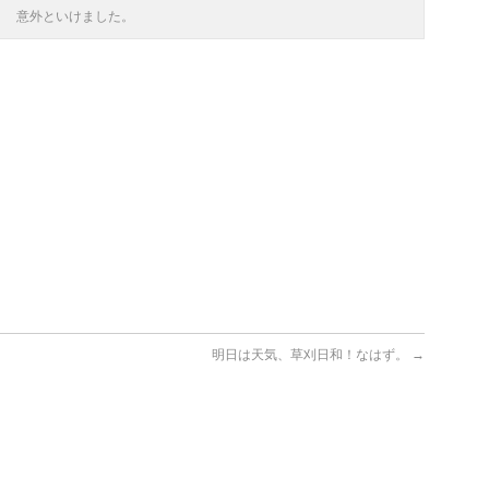
意外といけました。
明日は天気、草刈日和！なはず。
→