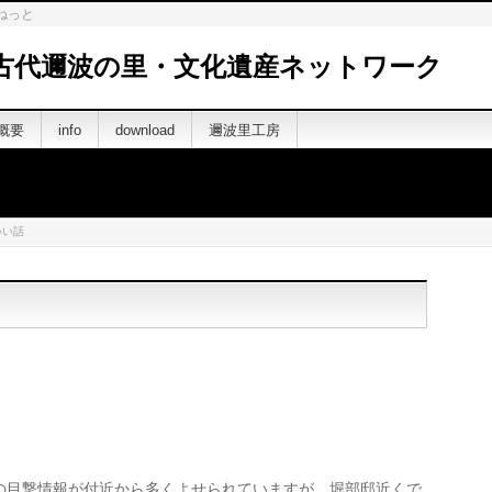
ねっと
古代邇波の里・文化遺産ネットワーク
概要
info
download
邇波里工房
いい話
。
の目撃情報が付近から多くよせられていますが、堀部邸近くで