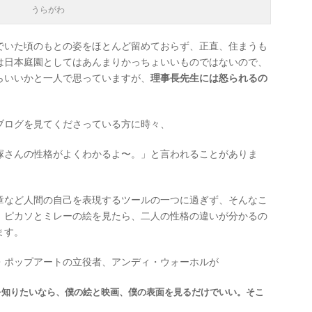
うらがわ
でいた頃のもとの姿をほとんど留めておらず、正直、住まうも
は日本庭園としてはあんまりかっちょいいものではないので、
らいいかと一人で思っていますが、
理事長先生には怒られるの
ブログを見てくださっている方に時々、
塚さんの性格がよくわかるよ〜。」と言われることがありま
章など人間の自己を表現するツールの一つに過ぎず、そんなこ
、ピカソとミレーの絵を見たら、二人の性格の違いが分かるの
ます。
・ポップアートの立役者、アンディ・ウォーホルが
を知りたいなら、僕の絵と映画、僕の表面を見るだけでいい。そこ