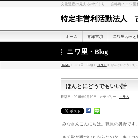
文化遺産の見える街づくり @略称：ニワ里
特定非営利活動法人 
ホーム
青塚古墳
ニワ里ねっと
ニワ里・Blog
HOME
»
ニワ里・Blog »
コラム
»
ほんとにどうでも
ほんとにどうでもいい話
投稿日 : 2015年9月10日 | カテゴリー :
コラム
みなさんこんにちは。職員の奥野です
さて秋が近づいたからなのか、キノコ