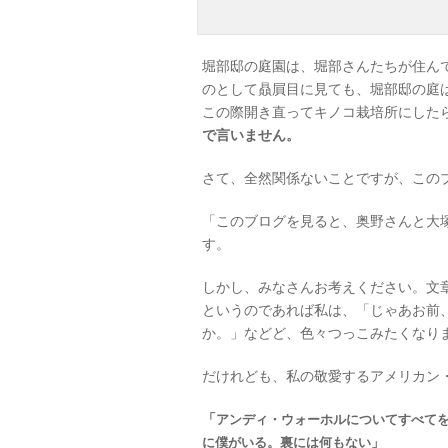
堀部邸の庭園は、堀部さんたちが住ん
のとして贔屓目に見ても、堀部邸の庭
この際開き直ってキノコ栽培所にした
で言いません。
さて、全然関係ないことですが、この
「このブログを見ると、奥野さんと大
す。
しかし、みなさんお考えください。文
というのであれば私は、「じゃあお前
か。」などど、色々つっこみたくなり
だけれども、私の敬愛するアメリカン
「
アンディ・ウォーホルについてすべて
に僕がいる。裏には何もない」