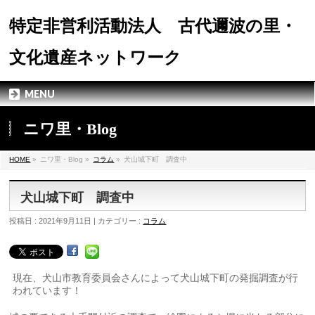
特定非営利活動法人 古代邇波の里・
文化遺産ネットワーク
MENU
ニワ里・Blog
HOME
»
ニワ里・Blog »
コラム
»
犬山城下町 調査中
犬山城下町 調査中
投稿日 : 2021年9月11日 | カテゴリー :
コラム
現在、犬山市教育委員会さんによって犬山城下町の発掘調査が行
われています！