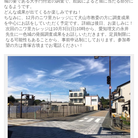
城の要である大手門付近の調査で、絵図によると堀に当たる部分に
なるようです。
どんな成果が出てくるか楽しみですね！
ちなみに、12月のニワ里カレッジにて犬山市教委の方に調査成果
を中心にお話をしていただく予定です。詳細は後日、お楽しみに！
次回のニワ里カレッジは10月3日(日)10時から、愛知埋文の永井
先生に一色城の発掘調査成果をお話しいただきます。定員制限に
なる可能性もあることから、事前申込制にしております。参加希
望の方は青塚古墳までお電話ください！