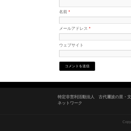
名前
*
メールアドレス
*
ウェブサイト
特定非営利活動法人 古代邇波の里・
ネットワーク
Copy