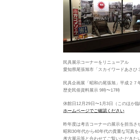
民具展示コーナーをリニューアル
愛知県尾張旭市「スカイワードあさひ
民具企画展「昭和の尾張旭」平成２７
歴史民俗資料展示 9時〜17時
休館日12月29日〜1月3日（このほか
ホームページでご確認ください
昨年度は考古コーナーの展示を担当さ
昭和30年代から40年代の貴重な写真
考古展示等と合わせてご覧いただきた