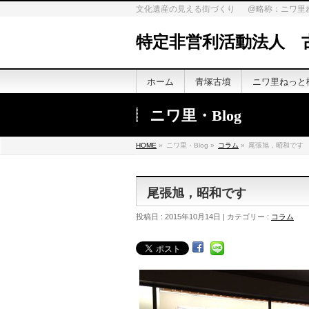
文化遺産の見える街づくり @略称：ニワ里
特定非営利活動法人 
ホーム
青塚古墳
ニワ里ねっと
ニワ里・Blog
HOME
»
ニワ里・Blog »
コラム
»
尾張旭，昭和です
尾張旭，昭和です
投稿日 : 2015年10月14日 | カテゴリー :
コラム