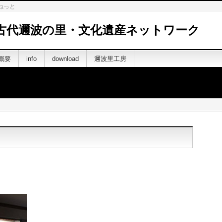
ねっと
古代邇波の里・文化遺産ネットワーク
概要
info
download
邇波里工房