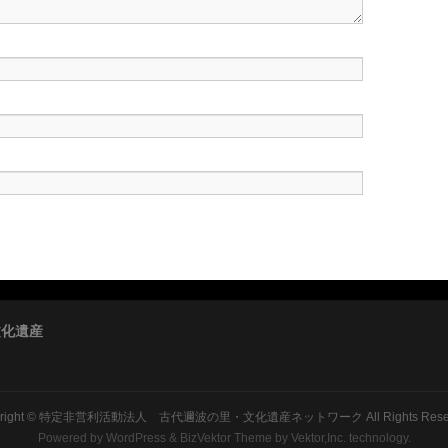
文化遺産
right ©
特定非営利活動法人 古代邇波の里・文化遺産ネットワーク
All Rights Res
Powered by
WordPress
&
BizVektor Theme
by Vektor,Inc. technology.