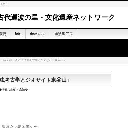
ねっと
古代邇波の里・文化遺産ネットワーク
概要
info
download
邇波里工房
ゅー寺子屋・鈴鏡「昆虫考古学とジオサイト東谷山」
虫考古学とジオサイト東谷山」
催情報
,
講座・講演会
史講演会の最終回です。