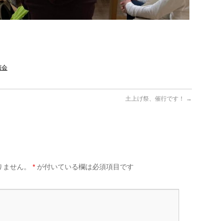
演会
土上げ祭、催行です！
→
りません。
*
が付いている欄は必須項目です