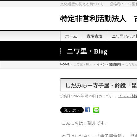
文化遺産の見える街づくり @略称：ニワ里
特定非営利活動法人 
ホーム
青塚古墳
ニワ里ねっと
ニワ里・Blog
HOME
»
ニワ里・Blog »
イベント開催情報
»
しだみ
しだみゅー寺子屋・鈴鏡「昆
投稿日 : 2022年3月20日 | カテゴリー :
イベント開
こんにちは、望月です。
本日はしだみゅー「寺子屋鈴鏡」。歴