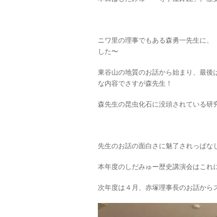
ニワ里の理事でもある森勇一先生に、
した〜
東谷山の地質のお話から始まり、最後
な内容でさすが森先生！
森先生の昆虫化石に没頭されている研
先生のお話の面白さに魅了されっぱな
本年度のしだみゅー歴史講演会はこれ
次年度は４月、赤塚理事長のお話から