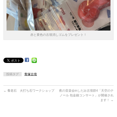
赤と黄色の古墳消しゴムをプレゼント！
投稿タグ
青塚古墳
←
養老石 火打ち石ワークショップ
夜の音楽会inしだみ古墳群4「天空のテ
ノール 包金鐘コンサート」が開催され
ます！
→