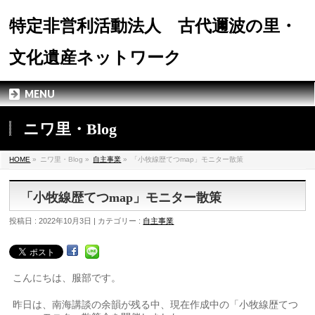
特定非営利活動法人 古代邇波の里・
文化遺産ネットワーク
MENU
ニワ里・Blog
HOME
»
ニワ里・Blog »
自主事業
»
「小牧線歴てつmap」モニター散策
「小牧線歴てつmap」モニター散策
投稿日 : 2022年10月3日 | カテゴリー :
自主事業
こんにちは、服部です。
昨日は、南海講談の余韻が残る中、現在作成中の「小牧線歴てつ