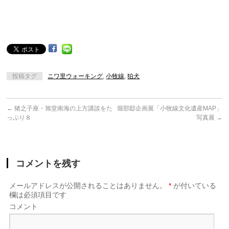
投稿タグ
ニワ里ウォーキング
,
小牧線
,
狛犬
←
猪之子座・旭堂南海の上方講談をた
堀部邸企画展「小牧線文化遺産MAP」
っぷり８
写真展
→
コメントを残す
メールアドレスが公開されることはありません。
*
が付いている
欄は必須項目です
コメント