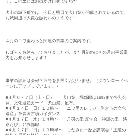
く、この土日はお出かけ日和ですね〜
犬山の城下町では、今日と明日で犬山祭が開催されているので、
お城周辺は大変な賑わいのようです！
４月のニワ里ねっと関連の事業のご案内です。
しばらくお休みしておりましたが、また月初めにその月の事業案
内をお知らせします！
事業の詳細は会報７９号を参照くださいませ。（ダウンロードペ
ージにアップしています。）
■４月６・７日（土・日） 犬山祭、堀部邸は19時まで特別公
開。文化遺産カード「犬山祭」配布。
■４月１４日（日）１０時〜 ニワ里カレッジ「岩倉市の文化
遺産」＠青塚古墳ガイダンス
■４月１７日（水）１４時〜
丹羽の里 座学会
「神話の里・淡
路たび
」＠堀部邸
■４月２７日（日）１３時半〜 しだみゅー歴史講演会「王陵の