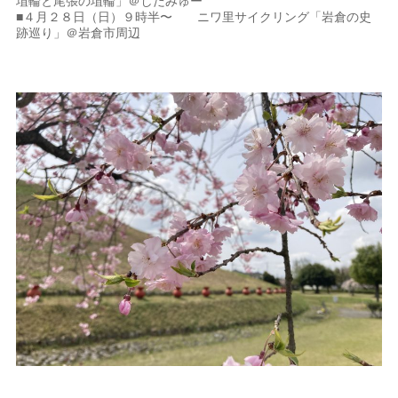
埴輪と尾張の埴輪」＠しだみゅー
■４月２８日（日）９時半〜 ニワ里サイクリング「岩倉の史
跡巡り」＠岩倉市周辺