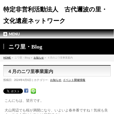
特定非営利活動法人 古代邇波の里・
文化遺産ネットワーク
MENU
ニワ里・Blog
HOME
»
ニワ里・Blog »
お知らせ
»
４月のニワ里事業案内
４月のニワ里事業案内
投稿日 : 2024年4月6日 | カテゴリー :
お知らせ
,
イベント開催情報
こんにちは、望月です。
犬山周辺でも桜が満開になり、いよいよ春本番ですね！気候も良