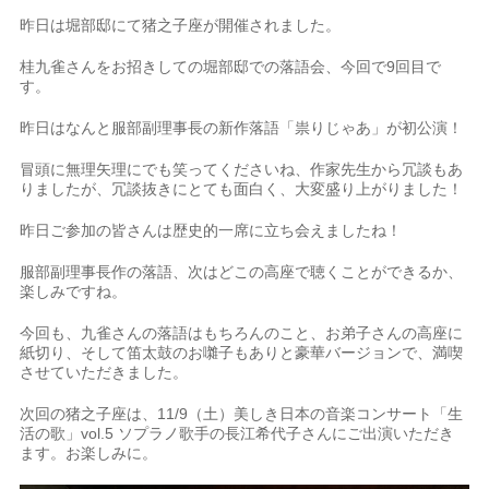
昨日は堀部邸にて猪之子座が開催されました。
桂九雀さんをお招きしての堀部邸での落語会、今回で9回目で
す。
昨日はなんと服部副理事長の新作落語「祟りじゃあ」が初公演！
冒頭に無理矢理にでも笑ってくださいね、作家先生から冗談もあ
りましたが、冗談抜きにとても面白く、大変盛り上がりました！
昨日ご参加の皆さんは歴史的一席に立ち会えましたね！
服部副理事長作の落語、次はどこの高座で聴くことができるか、
楽しみですね。
今回も、九雀さんの落語はもちろんのこと、お弟子さんの高座に
紙切り、そして笛太鼓のお囃子もありと豪華バージョンで、満喫
させていただきました。
次回の猪之子座は、11/9（土）美しき日本の音楽コンサート「生
活の歌」vol.5 ソプラノ歌手の長江希代子さんにご出演いただき
ます。お楽しみに。