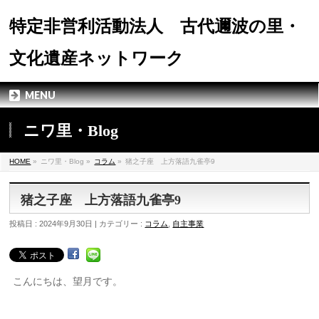
特定非営利活動法人 古代邇波の里・
文化遺産ネットワーク
MENU
ニワ里・Blog
HOME
»
ニワ里・Blog »
コラム
»
猪之子座 上方落語九雀亭9
猪之子座 上方落語九雀亭9
投稿日 : 2024年9月30日 | カテゴリー :
コラム
,
自主事業
こんにちは、望月です。