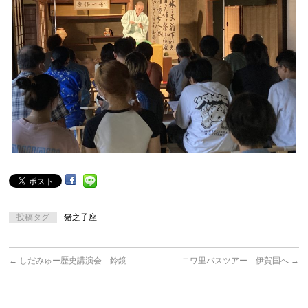
投稿タグ
猪之子座
←
しだみゅー歴史講演会 鈴鏡
ニワ里バスツアー 伊賀国へ
→