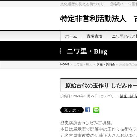
文化遺産の見える街づくり @略称：ニワ里
特定非営利活動法人 
ホーム
青塚古墳
ニワ里ねっと
ニワ里・Blog
HOME
»
ニワ里・Blog »
講座・講演会
»
原始古代の玉
原始古代の玉作り しだみゅ
投稿日 : 2024年10月27日 | カテゴリー :
講座・講演
歴史講演会inしだみ古墳群。
本日は展示室で開催中の玉作り技術を
元名古屋市教委の伊藤正人さんお話を