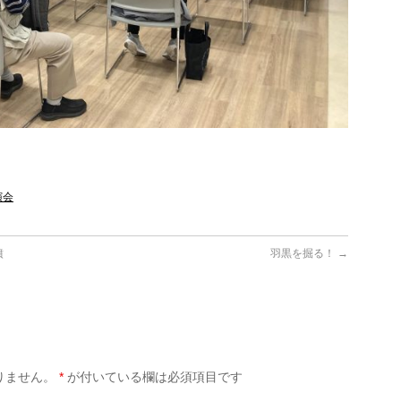
演会
墳
羽黒を掘る！
→
りません。
*
が付いている欄は必須項目です