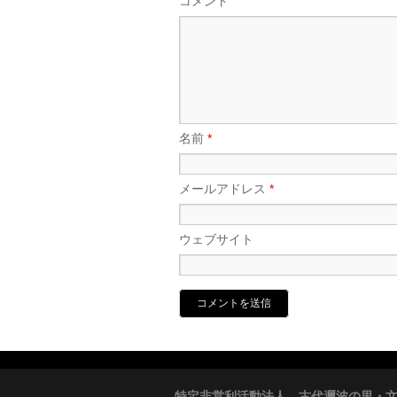
コメント
名前
*
メールアドレス
*
ウェブサイト
特定非営利活動法人 古代邇波の里・