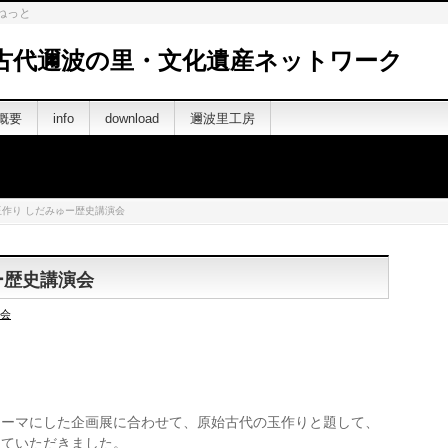
ねっと
古代邇波の里・文化遺産ネットワーク
概要
info
download
邇波里工房
作り しだみゅー歴史講演会
ー歴史講演会
会
テーマにした企画展に合わせて、原始古代の玉作りと題して、
していただきました。