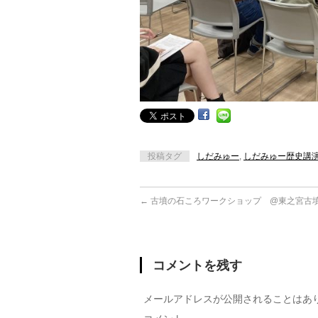
投稿タグ
しだみゅー
,
しだみゅー歴史講
←
古墳の石ころワークショップ @東之宮古
コメントを残す
メールアドレスが公開されることはあ