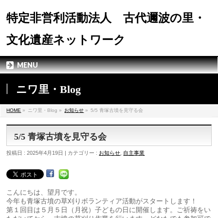
特定非営利活動法人 古代邇波の里・
文化遺産ネットワーク
MENU
ニワ里・Blog
HOME
»
ニワ里・Blog »
お知らせ
»
5/5 青塚古墳を見守る会
5/5 青塚古墳を見守る会
投稿日 : 2025年4月19日 | カテゴリー :
お知らせ
,
自主事業
こんにちは、望月です。
今年も青塚古墳の草刈りボランティア活動がスタートします！
第１回目は５月５日（月祝）子どもの日に開催します。ご祈祷をい