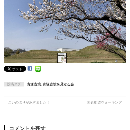
投稿タグ
青塚古墳
,
青塚古墳を見守る会
←
こいのぼりが泳ぎました！
岩倉街道ウォーキング
→
コメントを残す