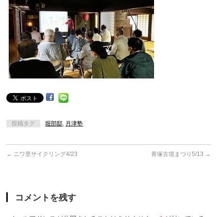
投稿タグ
堀部邸
,
月津塾
←
ニワ里サイクリング4/23
青塚古墳まつり5/13
→
コメントを残す