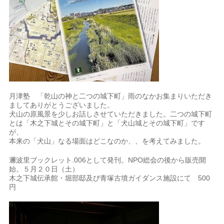
月津塾 「乾山の神と二つの城下町」雨のなかお集まりいただき
ましてありがとうございました。
犬山の原風景を少しお話しさせていただきました。二つの城下町
とは「木之下城とその城下町」と「犬山城とその城下町」です
が、
本来の「犬山」なる場面はどこなのか、、を考えてみました。
邇波里ブックレット.006として発刊。NPO総会の後から販売開
始。５月２０日（土）
木之下城伝承館・堀部邸及び青塚古墳ガイダンス施設にて 500
円