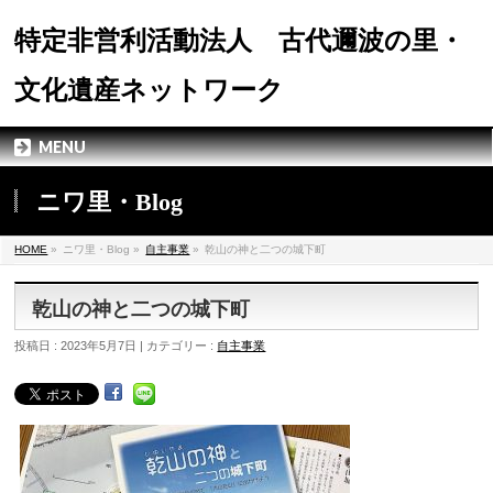
特定非営利活動法人 古代邇波の里・
文化遺産ネットワーク
MENU
ニワ里・Blog
HOME
»
ニワ里・Blog »
自主事業
»
乾山の神と二つの城下町
乾山の神と二つの城下町
投稿日 : 2023年5月7日 | カテゴリー :
自主事業